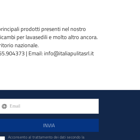
 principali prodotti presenti nel nostro
 ricambi per lavasedili e molto altro ancora.
torio nazionale.
5.904373 | Email: info@italiapulitasrl.it
INVIA
Acconsento al trattamento dei dati secondo la