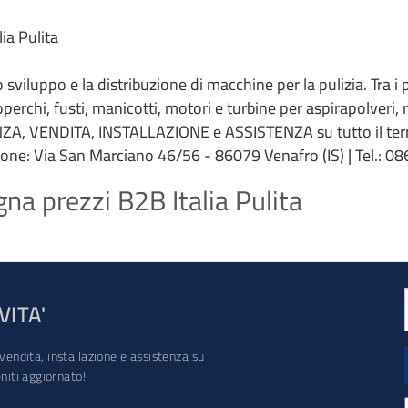
ia Pulita
 lo sviluppo e la distribuzione di macchine per la pulizia. Tra i
coperchi, fusti, manicotti, motori e turbine per aspirapolveri,
ZA, VENDITA, INSTALLAZIONE e ASSISTENZA su tutto il terri
ione: Via San Marciano 46/56 - 86079 Venafro (IS) | Tel.: 086
gna prezzi B2B Italia Pulita
VITA'
vendita, installazione e assistenza su
iti aggiornato!