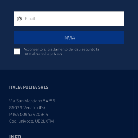
INVIA
Acconsento al trattamento dei dati secondo la
normativa sulla privacy
ITALIA PULITA SRLS
Via San Marciano 54/56
86079 Venafro (IS)
P.IVA 00942420944
Cod. univoco: UE2LXTM
INFO