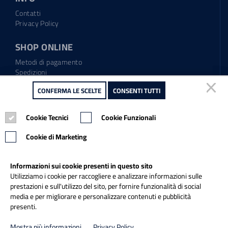
Contatti
Privacy Policy
SHOP ONLINE
Metodi di pagamento
Spedizioni
Regolamento garanzia
CONFERMA LE SCELTE
CONFERMA LE SCELTE
CONSENTI TUTTI
CONSENTI TUTTI
Diritto di recesso
Cookie Tecnici
Cookie Tecnici
Cookie Funzionali
Cookie Funzionali
Tel.: 0865.904373
Email:
info@italiapulitasrl.it
Cookie di Marketing
Cookie di Marketing
Informazioni sui cookie presenti in questo sito
Informazioni sui cookie presenti in questo sito
Utilizziamo i cookie per raccogliere e analizzare informazioni sulle
Utilizziamo i cookie per raccogliere e analizzare informazioni sulle
prestazioni e sull'utilizzo del sito, per fornire funzionalità di social
prestazioni e sull'utilizzo del sito, per fornire funzionalità di social
media e per migliorare e personalizzare contenuti e pubblicità
media e per migliorare e personalizzare contenuti e pubblicità
presenti.
presenti.
Credits
Mostra più informazioni
Mostra più informazioni
Privacy Policy
Privacy Policy