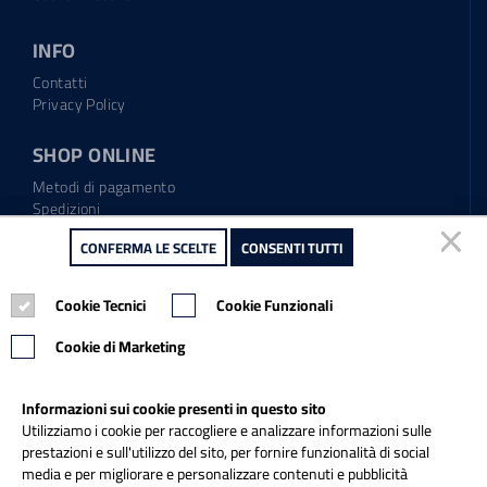
INFO
Contatti
Privacy Policy
SHOP ONLINE
Metodi di pagamento
Spedizioni
Regolamento garanzia
CONFERMA LE SCELTE
CONFERMA LE SCELTE
CONSENTI TUTTI
CONSENTI TUTTI
Diritto di recesso
Cookie Tecnici
Cookie Tecnici
Cookie Funzionali
Cookie Funzionali
Tel.: 0865.904373
Email:
info@italiapulitasrl.it
Cookie di Marketing
Cookie di Marketing
Informazioni sui cookie presenti in questo sito
Informazioni sui cookie presenti in questo sito
Utilizziamo i cookie per raccogliere e analizzare informazioni sulle
Utilizziamo i cookie per raccogliere e analizzare informazioni sulle
prestazioni e sull'utilizzo del sito, per fornire funzionalità di social
prestazioni e sull'utilizzo del sito, per fornire funzionalità di social
media e per migliorare e personalizzare contenuti e pubblicità
media e per migliorare e personalizzare contenuti e pubblicità