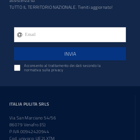
assistenza su
TUTTO IL TERRITORIO NAZIONALE. Tieniti aggiornato!
INVIA
Acconsento al trattamento dei dati secondo la
normativa sulla privacy
ITALIA PULITA SRLS
Via San Marciano 54/56
86079 Venafro (IS)
P.IVA 00942420944
Cod. univoco: UE2LXTM