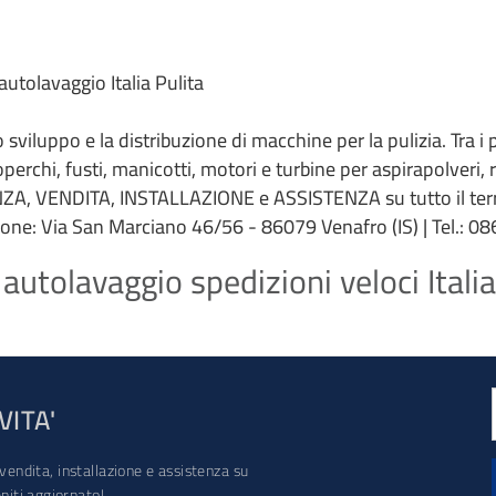
autolavaggio Italia Pulita
 lo sviluppo e la distribuzione di macchine per la pulizia. Tra i
coperchi, fusti, manicotti, motori e turbine per aspirapolveri,
ZA, VENDITA, INSTALLAZIONE e ASSISTENZA su tutto il terri
ione: Via San Marciano 46/56 - 86079 Venafro (IS) | Tel.: 086
autolavaggio spedizioni veloci Italia
VITA'
vendita, installazione e assistenza su
iti aggiornato!