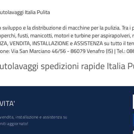
tolavaggi Italia Pulita
 lo sviluppo e la distribuzione di macchine per la pulizia. Tra i
coperchi, fusti, manicotti, motori e turbine per aspirapolveri,
ZA, VENDITA, INSTALLAZIONE e ASSISTENZA su tutto il terri
ione: Via San Marciano 46/56 - 86079 Venafro (IS) | Tel.: 086
tolavaggi spedizioni rapide Italia P
VITA'
vendita, installazione e assistenza su
iti aggiornato!