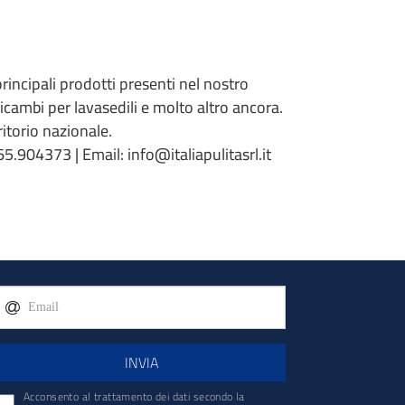
 principali prodotti presenti nel nostro
 ricambi per lavasedili e molto altro ancora.
torio nazionale.
5.904373 | Email: info@italiapulitasrl.it
INVIA
Acconsento al trattamento dei dati secondo la