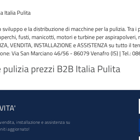
 Italia Pulita
 lo sviluppo e la distribuzione di macchine per la pulizia. Tra i
coperchi, fusti, manicotti, motori e turbine per aspirapolveri,
ZA, VENDITA, INSTALLAZIONE e ASSISTENZA su tutto il terri
ione: Via San Marciano 46/56 - 86079 Venafro (IS) | Tel.: 086
ulizia prezzi B2B Italia Pulita
VITA'
vendita, installazione e assistenza su
iti aggiornato!