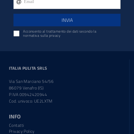
INVIA
Acconsento al trattamento dei dati secondo la
normativa sulla privacy
ITALIA PULITA SRLS
Via San Marciano 54/56
86079 Venafro (IS)
P.IVA 00942420944
Cod. univoco: UE2LXTM
INFO
Contatti
Privacy Policy