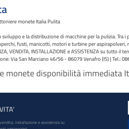
ta
toniere monete Italia Pulita
 lo sviluppo e la distribuzione di macchine per la pulizia. Tra i
coperchi, fusti, manicotti, motori e turbine per aspirapolveri,
ZA, VENDITA, INSTALLAZIONE e ASSISTENZA su tutto il terri
ione: Via San Marciano 46/56 - 86079 Venafro (IS) | Tel.: 086
e monete disponibilità immediata Ita
VITA'
vendita, installazione e assistenza su
iti aggiornato!