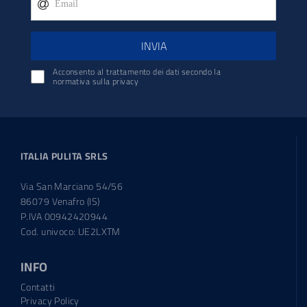
INVIA
Acconsento al trattamento dei dati secondo la
normativa sulla privacy
ITALIA PULITA SRLS
Via San Marciano 54/56
86079 Venafro (IS)
P.IVA 00942420944
Cod. univoco: UE2LXTM
INFO
Contatti
Privacy Policy