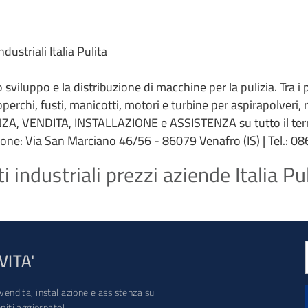
ustriali Italia Pulita
 lo sviluppo e la distribuzione di macchine per la pulizia. Tra i
coperchi, fusti, manicotti, motori e turbine per aspirapolveri,
ZA, VENDITA, INSTALLAZIONE e ASSISTENZA su tutto il terri
ione: Via San Marciano 46/56 - 86079 Venafro (IS) | Tel.: 086
industriali prezzi aziende Italia Pu
VITA'
vendita, installazione e assistenza su
iti aggiornato!