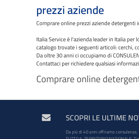
prezzi aziende
Comprare online prezzi aziende detergenti ind
Italia Service è l'azienda leader in Italia per
catalogo trovate i seguenti articoli: cerchi, 
Da oltre 30 anni ci occupiamo di CONSULEN
Contattaci per richiedere qualsiasi informaz
Comprare online detergenti 
SCOPRI LE ULTIME NO
Da più di 40 anni offriamo consulenza, 
TUTTO IL TERRITORIO NAZIONALE. Tien