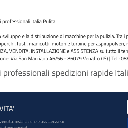
professionali Italia Pulita
 lo sviluppo e la distribuzione di macchine per la pulizia. Tra i
coperchi, fusti, manicotti, motori e turbine per aspirapolveri,
ZA, VENDITA, INSTALLAZIONE e ASSISTENZA su tutto il terri
ione: Via San Marciano 46/56 - 86079 Venafro (IS) | Tel.: 086
professionali spedizioni rapide Itali
VITA'
vendita, installazione e assistenza su
iti aggiornato!