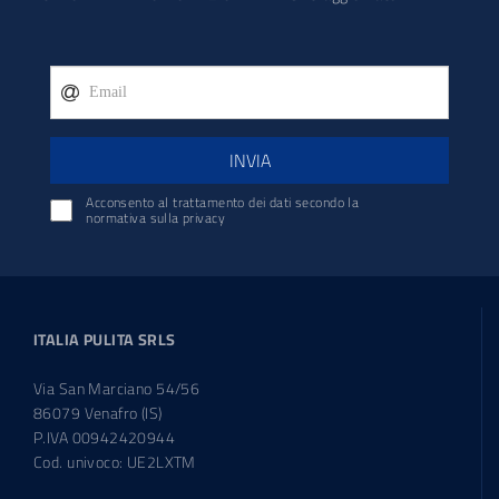
INVIA
Acconsento al trattamento dei dati secondo la
normativa sulla privacy
ITALIA PULITA SRLS
Via San Marciano 54/56
86079 Venafro (IS)
P.IVA 00942420944
Cod. univoco: UE2LXTM