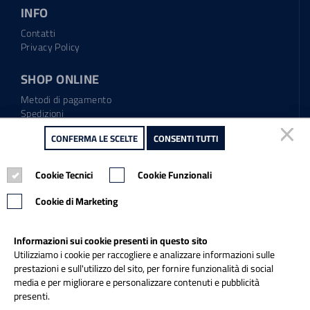
INFO
Contatti
Privacy Policy
SHOP ONLINE
Metodi di pagamento
Spedizioni
Regolamento garanzia
CONFERMA LE SCELTE
CONFERMA LE SCELTE
CONSENTI TUTTI
CONSENTI TUTTI
Diritto di recesso
Cookie Tecnici
Cookie Tecnici
Cookie Funzionali
Cookie Funzionali
Tel.: 0865.904373
Email:
info@italiapulitasrl.it
Cookie di Marketing
Cookie di Marketing
Informazioni sui cookie presenti in questo sito
Informazioni sui cookie presenti in questo sito
Utilizziamo i cookie per raccogliere e analizzare informazioni sulle
Utilizziamo i cookie per raccogliere e analizzare informazioni sulle
prestazioni e sull'utilizzo del sito, per fornire funzionalità di social
prestazioni e sull'utilizzo del sito, per fornire funzionalità di social
media e per migliorare e personalizzare contenuti e pubblicità
media e per migliorare e personalizzare contenuti e pubblicità
presenti.
presenti.