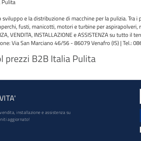
 Pulita
 lo sviluppo e la distribuzione di macchine per la pulizia. Tra i
coperchi, fusti, manicotti, motori e turbine per aspirapolveri,
ZA, VENDITA, INSTALLAZIONE e ASSISTENZA su tutto il terri
ione: Via San Marciano 46/56 - 86079 Venafro (IS) | Tel.: 086
 prezzi B2B Italia Pulita
VITA'
vendita, installazione e assistenza su
iti aggiornato!