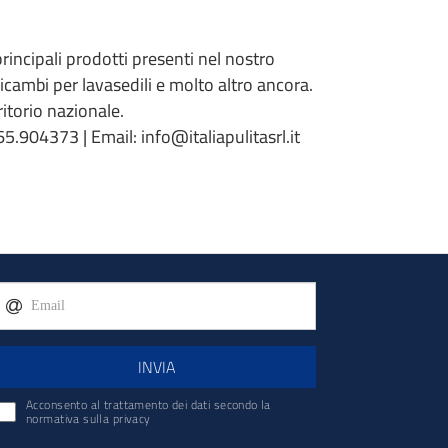
 principali prodotti presenti nel nostro
 ricambi per lavasedili e molto altro ancora.
torio nazionale.
5.904373 | Email: info@italiapulitasrl.it
INVIA
Acconsento al trattamento dei dati secondo la
normativa sulla privacy