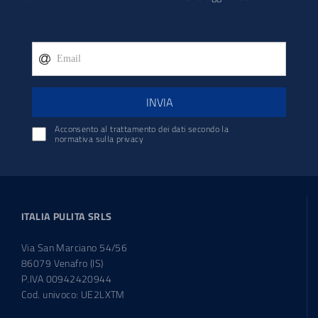
INVIA
Acconsento al trattamento dei dati secondo la
normativa sulla privacy
ITALIA PULITA SRLS
Via San Marciano 54/56
86079 Venafro (IS)
P.IVA 00942420944
Cod. univoco: UE2LXTM