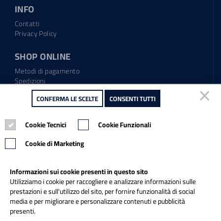
INFO
Contatti
Privacy Policy
SHOP ONLINE
Metodi di pagamento
Spedizioni
Regolamento garanzia
CONFERMA LE SCELTE
CONFERMA LE SCELTE
CONSENTI TUTTI
CONSENTI TUTTI
Diritto di recesso
Cookie Tecnici
Cookie Tecnici
Cookie Funzionali
Cookie Funzionali
Tel.: 0865.904373
Email:
info@italiapulitasrl.it
Cookie di Marketing
Cookie di Marketing
Informazioni sui cookie presenti in questo sito
Informazioni sui cookie presenti in questo sito
Utilizziamo i cookie per raccogliere e analizzare informazioni sulle
Utilizziamo i cookie per raccogliere e analizzare informazioni sulle
prestazioni e sull'utilizzo del sito, per fornire funzionalità di social
prestazioni e sull'utilizzo del sito, per fornire funzionalità di social
media e per migliorare e personalizzare contenuti e pubblicità
media e per migliorare e personalizzare contenuti e pubblicità
presenti.
presenti.