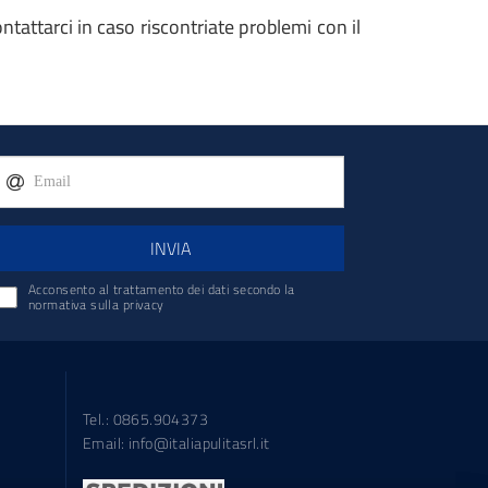
contattarci in caso riscontriate problemi con il
INVIA
Acconsento al trattamento dei dati secondo la
normativa sulla privacy
Tel.: 0865.904373
Email:
info@italiapulitasrl.it