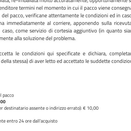
llata, re-imballata molto accuratamente, opportunamente sigi
enditore termini nel momento in cui il pacco viene consegnat
o del pacco, verificane attentamente le condizioni ed in ca
 immediatamente al corriere, apponendo sulla ricevuta l
 caso, come servizio di cortesia aggiuntivo (in quanto siam
ente alla soluzione del problema.
cetta le condizioni qui specificate e dichiara, completan
ella stessa) di aver letto ed accettato le suddette condizio
l pacco
,00
er destinatario assente o indirizzo errato): € 10,00
te entro 24 ore dall'acquisto