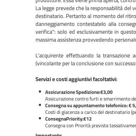
produttore. Essa viene prima aperta, contro
La legge prevede che la responsabilità del v
destinatario. Pertanto al momento del ritir
danneggiamento contestatelo alla consegna
verifica": solo ed esclusivamente in questo
massima assistenza provvedendo personalm
L'acquirente effettuando la transazione ac
(vincolante per la conclusione con successo d
Servizi e costi aggiuntivi facoltativi:
Assicurazione Spedizione:€3,00
Assicurazione contro furti e smarrimento de
Consegna su appuntamento telefonico: € 5
Costi di giacenza a carico del destinatario (p
ConsegnaPriority:€12
Consegna con Priorità prevista tassativamen
Importante