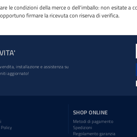
ollare le condizioni della merce o dell'imballo: non esitate a 
opportuno firmare la ricevuta con riserva di verifica.
VITA'
vendita, installazione e assistenza su
iti aggiornato!
SHOP ONLINE
i
Metodi di pagamento
 Policy
Spedizioni
Regolamento garanzia