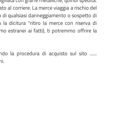
llata con graffe metalliche, quindi spedita.
o al corriere. La merce viaggia a rischio del
so di qualsiasi danneggiamento o sospetto di
a dicitura "ritiro la merce con riserva di
o estranei ai fatti), ti potremmo offrire la
do la procedura di acquisto sul sito ......
ni.