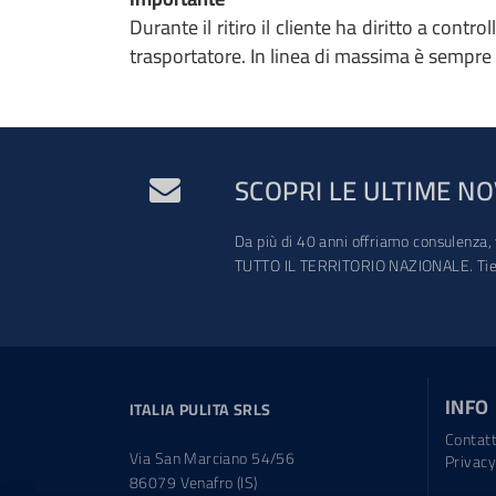
Durante il ritiro il cliente ha diritto a contr
trasportatore. In linea di massima è sempre 
SCOPRI LE ULTIME NO
Da più di 40 anni offriamo consulenza, 
TUTTO IL TERRITORIO NAZIONALE. Tien
INFO
ITALIA PULITA SRLS
Contatt
Via San Marciano 54/56
Privacy
86079 Venafro (IS)